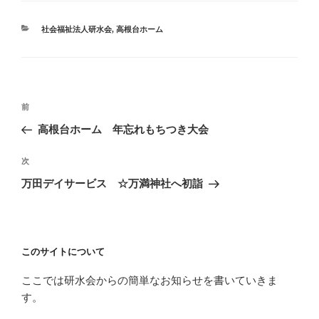
カ
社会福祉法人研水会
,
高根台ホーム
テ
ゴ
リ
ー
投
前
過
稿
去
高根台ホーム 年忘れもちつき大会
ナ
の
ビ
投
次
次
ゲ
稿
の
万田デイサービス ☆万満神社へ初詣
投
ー
稿
シ
ョ
このサイトについて
ン
ここでは研水会からの簡単なお知らせを書いていきま
す。