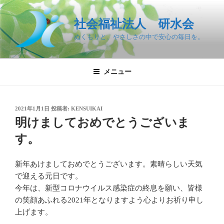
コ
ン
社会福祉法人 研水会
テ
ぬくもりと、やさしさの中で安心の毎日を。
ン
ツ
へ
メニュー
ス
キ
ッ
投
2021年1月1日
投稿者:
KENSUIKAI
プ
稿
明けましておめでとうございま
日:
す。
新年あけましておめでとうございます。素晴らしい天気
で迎える元日です。
今年は、新型コロナウイルス感染症の終息を願い、皆様
の笑顔あふれる2021年となりますよう心よりお祈り申し
上げます。