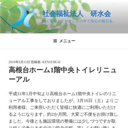
コ
ン
社会福祉法人 研水会
テ
ぬくもりと、やさしさの中で安心の毎日を。
ン
ツ
へ
メニュー
ス
キ
ッ
投
2019年3月15日
投稿者:
KENSUIKAI
プ
稿
高根台ホーム1階中央トイレリニュ
日:
ーアル
平成31年1月中旬より高根台ホーム1階中央トイレのリニ
ューアル工事をしておりましたが、3月16日（土）よりご
利用者様、ご来所いただく皆様に快適にご利用いただけ
るようになります。約2か月間、大変ご不便をお掛け致し
ました。今後とも施設環境の整備には少しづつですが取