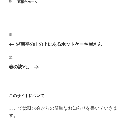
カ
高根台ホーム
テ
ゴ
リ
ー
投
前
過
稿
去
湘南平の山の上にあるホットケーキ屋さん
ナ
の
ビ
投
次
次
ゲ
稿
の
春の訪れ。
投
ー
稿
シ
ョ
このサイトについて
ン
ここでは研水会からの簡単なお知らせを書いていきま
す。